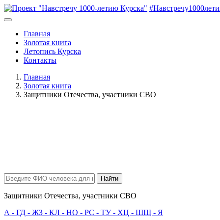
#Навстречу1000лет
Главная
Золотая книга
Летопись Курска
Контакты
Главная
Золотая книга
Защитники Отечества, участники СВО
Найти
Защитники Отечества, участники СВО
А - Г
Д - Ж
З - К
Л - Н
О - Р
С - Т
У - Х
Ц - Ш
Щ - Я