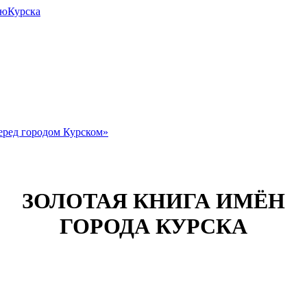
июКурска
еред городом Курском»
ЗОЛОТАЯ КНИГА ИМЁН
ГОРОДА КУРСКА