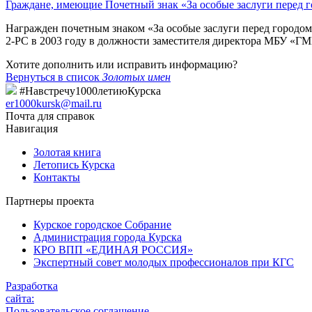
Граждане, имеющие Почетный знак «За особые заслуги перед 
Награжден почетным знаком «За особые заслуги перед городом
2-РС в 2003 году в должности заместителя директора МБУ «ГМ
Хотите дополнить или исправить информацию?
Вернуться в список
Золотых имен
#Навстречу1000летиюКурска
er1000kursk@mail.ru
Почта для справок
Навигация
Золотая книга
Летопись Курска
Контакты
Партнеры проекта
Курское городское Собрание
Администрация города Курска
КРО ВПП «ЕДИНАЯ РОССИЯ»
Экспертный совет молодых профессионалов при КГС
Разработка
сайта:
Пользовательское соглашение