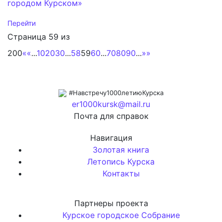
городом Курском»
Перейти
Страница 59 из
200
«
«
...
10
20
30
...
58
59
60
...
70
80
90
...
»
»
#Навстречу1000летиюКурска
er1000kursk@mail.ru
Почта для справок
Навигация
Золотая книга
Летопись Курска
Контакты
Партнеры проекта
Курское городское Собрание