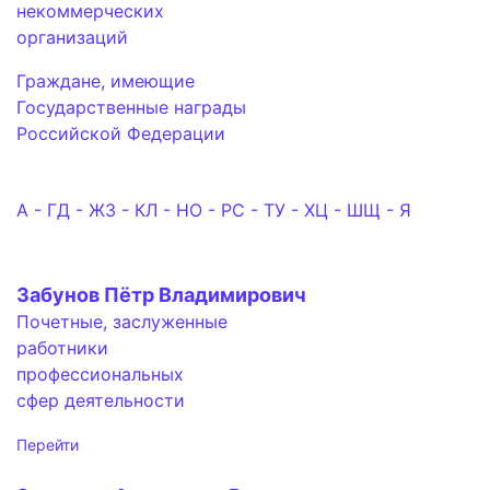
некоммерческих
организаций
Граждане, имеющие
Государственные награды
Российской Федерации
А - Г
Д - Ж
З - К
Л - Н
О - Р
С - Т
У - Х
Ц - Ш
Щ - Я
Забунов Пётр Владимирович
Почетные, заслуженные
работники
профессиональных
сфер деятельности
Перейти