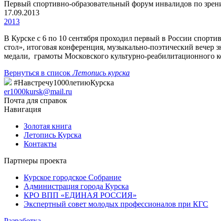
Первый спортивно-образовательный форум инвалидов по зре
17.09.2013
2013
В Курске с 6 по 10 сентября проходил первый в России спорт
стол», итоговая конференция, музыкально-поэтический вечер 
медали, грамоты Московского культурно-реабилитационного к
Вернуться в список
Летопись курска
#Навстречу1000летиюКурска
er1000kursk@mail.ru
Почта для справок
Навигация
Золотая книга
Летопись Курска
Контакты
Партнеры проекта
Курское городское Собрание
Администрация города Курска
КРО ВПП «ЕДИНАЯ РОССИЯ»
Экспертный совет молодых профессионалов при КГС
Разработка