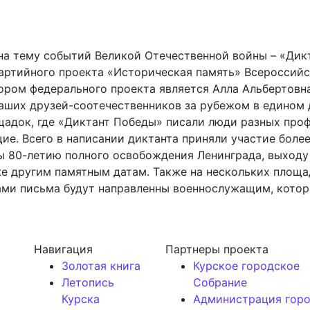
а тему событий Великой Отечественной войны – «Дикт
 партийного проекта «Историческая память» Всеросси
ром федерального проекта является Алла Альбертовна 
аших друзей-соотечественников за рубежом в едином д
адок, где «Диктант Победы» писали люди разных проф
е. Всего в написании диктанта приняли участие более
ы 80-летию полного освобождения Ленинграда, выходу
е другим памятным датам. Также на нескольких площа
ми письма будут направленны военнослужащим, кото
Навигация
Партнеры проекта
Золотая книга
Курское городское
Летопись
Собрание
Курска
Администрация гор