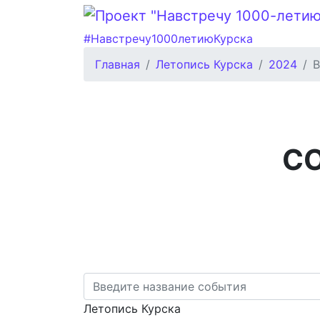
#Навстречу1000летиюКурска
Главная
Летопись Курска
2024
В
С
Летопись Курска