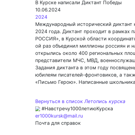
В Курске написали Диктант Победы
10.06.2024
2024
Международный исторический диктант н
2024 года. Диктант проходит в рамках
РОССИЯ», в Курской области координато
ой раз объединил миллионы россиян и н
открылись около 400 региональных площ
представители МЧС, МВД, военнослужащи
Задания диктанта в этом году посвящен
юбилеям писателей-фронтовиков, а такж
«Письмо Герою». Написанные школьника
Вернуться в список
Летопись курска
#Навстречу1000летиюКурска
er1000kursk@mail.ru
Почта для справок