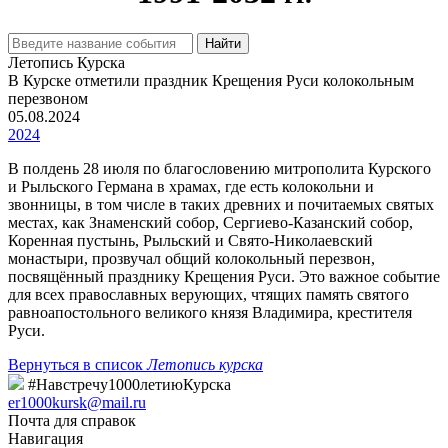
Найти
Летопись Курска
В Курске отметили праздник Крещения Руси колокольным
перезвоном
05.08.2024
2024
В полдень 28 июля по благословению митрополита Курского
и Рыльского Германа в храмах, где есть колокольни и
звонницы, в том числе в таких древних и почитаемых святых
местах, как Знаменский собор, Сергиево-Казанский собор,
Коренная пустынь, Рыльский и Свято-Николаевский
монастыри, прозвучал общий колокольный перезвон,
посвящённый празднику Крещения Руси. Это важное событие
для всех православных верующих, чтящих память святого
равноапостольного великого князя Владимира, крестителя
Руси.
Вернуться в список
Летопись курска
#Навстречу1000летиюКурска
er1000kursk@mail.ru
Почта для справок
Навигация