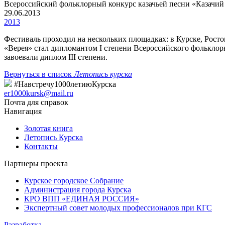
Всероссийский фольклорный конкурс казачьей песни «Казачий
29.06.2013
2013
Фестиваль проходил на нескольких площадках: в Курске, Росто
«Верея» стал дипломантом I степени Всероссийского фольклорн
завоевали диплом III степени.
Вернуться в список
Летопись курска
#Навстречу1000летиюКурска
er1000kursk@mail.ru
Почта для справок
Навигация
Золотая книга
Летопись Курска
Контакты
Партнеры проекта
Курское городское Собрание
Администрация города Курска
КРО ВПП «ЕДИНАЯ РОССИЯ»
Экспертный совет молодых профессионалов при КГС
Разработка