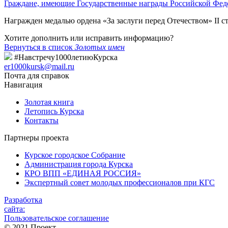
Граждане, имеющие Государственные награды Российской Фед
Награжден медалью ордена «За заслуги перед Отечеством» II с
Хотите дополнить или исправить информацию?
Вернуться в список
Золотых имен
#Навстречу1000летиюКурска
er1000kursk@mail.ru
Почта для справок
Навигация
Золотая книга
Летопись Курска
Контакты
Партнеры проекта
Курское городское Собрание
Администрация города Курска
КРО ВПП «ЕДИНАЯ РОССИЯ»
Экспертный совет молодых профессионалов при КГС
Разработка
сайта:
Пользовательское соглашение
© 2021 Проект