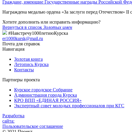
Граждане, имеющие Государственные награды Российской Фед
Награждена медалью ордена «За заслуги перед Отечеством» II с
Хотите дополнить или исправить информацию?
Вернуться в список
Золотых имен
#Навстречу1000летиюКурска
er1000kursk@mail.ru
Почта для справок
Навигация
Золотая книга
Летопись Курска
Контакты
Партнеры проекта
Курское городское Собрание
Администрация города Курска
КРО ВПП «ЕДИНАЯ РОССИЯ»
Экспертный совет молодых профессионалов при КГС
Разработка
сайта:
Пользовательское соглашение
© 2021 Проект