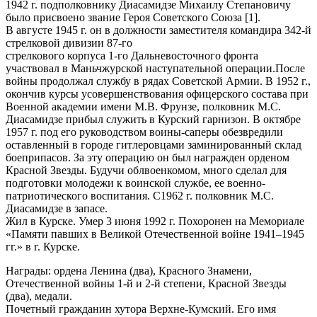
1942 г. подполковнику Диасамидзе Михаилу Степановичу
было присвоено звание Героя Советского Союза [1].
В августе 1945 г. он в должности заместителя командира 342-й
стрелковой дивизии 87-го
стрелкового корпуса 1-го Дальневосточного фронта
участвовал в Маньчжурской наступательной операции.После
войны продолжал службу в рядах Советской Армии. В 1952 г.,
окончив курсы усовершенствования офицерского состава при
Военной академии имени М.В. Фрунзе, полковник М.С.
Диасамидзе прибыл служить в Курский гарнизон. В октябре
1957 г. под его руководством воины-саперы обезвредили
оставленный в городе гитлеровцами заминированный склад
боеприпасов. За эту операцию он был награжден орденом
Красной Звезды. Будучи облвоенкомом, много сделал для
подготовки молодежи к воинской службе, ее военно-
патриотического воспитания. C1962 г. полковник М.С.
Диасамидзе в запасе.
Жил в Курске. Умер 3 июня 1992 г. Похоронен на Мемориале
«Памяти павших в Великой Отечественной войне 1941–1945
гг.» в г. Курске.
Награды: ордена Ленина (два), Красного Знамени,
Отечественной войны 1-й и 2-й степени, Красной Звезды
(два), медали.
Почетный гражданин хутора Верхне-Кумский. Его имя