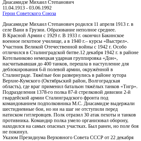
Диасамидзе Михаил Степанович
11.04.1913 - 03.06.1992
Герои Советского Союза
Диасамидзе Михаил Степанович родился 11 апреля 1913 г. в
селе Вани в Грузии. Образование неполное среднее.
В Красной Армии с 1929 г. В 1933 г. окончил Бакинское
военное пехотное училище, а в 1940 г.– курсы «Выстрел».
Участник Великой Отечественной войны с 1942 г. Особо
отличился в Сталинградской битве.12 декабря 1942 г. в районе
Котельниково немецкая ударная группировка «Дон»,
насчитывавшая до 400 танков, перешла в наступление для
деблокирования 6-й полевой армии, окружённой в
Сталинграде. Тяжёлые бои развернулись в районе хутора
Верхне-Кумского (Октябрьский район, Волгоградская
область), где враг применил батальон тяжёлых танков «Тигр».
Подразделения 1378-го полка 87-й стрелковой дивизии 2-й
гвардейской армии Сталинградского фронта под
командованием подполковника М.С. Диасамидзе выдержали
шестидневные бои, но ни на шаг не отступили перед
натиском гитлеровцев. Полк отразил 30 атак пехоты и танков
противника. Командир полка умело организовал оборону,
находился на самых опасных участках. Был ранен, но поле боя
не покинул.
Указом Президиума Верховного Совета СССР от 22 декабря