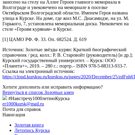
занесено на стелу на Аллее Героев главного мемориала в
Волгограде и увековечено на мемориале в поселке
Октябрьском Волгоградской области. Именем Героя названа
улица в Курске. На доме, где жил М.С. Диасамидзе, на ул. М.
Горького, 7, установлена мемориальная доска. Увековечен на
стеле «Героям курянам» в Курске.
[1] ЦАМО РФ. Ф. 33. Оп. 682524. Д. 619
Источник: Золотые звёзды курян: Краткий биографический
справочник / ред. колл.: Р. В. Старовойт (руководитель) [и др.];
Курский государственный университет. – Курск: ООО
«Планета+», 2019. – 280 с.: портр.– ISBN 978-5-88313-933-7.
Ссылка на электронный источник:
https://cloud.kursksu.ru/kursksu.ru/pages/2020/December/25/zdFnh6
Хотите дополнить или исправить информацию?
Вернуться в список
Золотых имен
#Навстречу1000летиюКурска
er1000kursk@mail.ru
Почта для справок
Навигация
Золотая книга
Летопись Курска