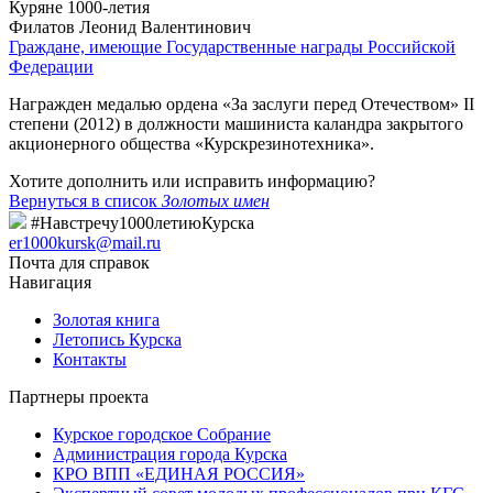
Куряне 1000-летия
Филатов Леонид Валентинович
Граждане, имеющие Государственные награды Российской
Федерации
Награжден медалью ордена «За заслуги перед Отечеством» II
степени (2012) в должности машиниста каландра закрытого
акционерного общества «Курскрезинотехника».
Хотите дополнить или исправить информацию?
Вернуться в список
Золотых имен
#Навстречу1000летиюКурска
er1000kursk@mail.ru
Почта для справок
Навигация
Золотая книга
Летопись Курска
Контакты
Партнеры проекта
Курское городское Собрание
Администрация города Курска
КРО ВПП «ЕДИНАЯ РОССИЯ»