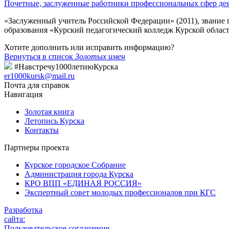
Почетные, заслуженные работники профессиональных сфер де
«Заслуженный учитель Российской Федерации» (2011), звание 
образования «Курский педагогический колледж Курской област
Хотите дополнить или исправить информацию?
Вернуться в список
Золотых имен
#Навстречу1000летиюКурска
er1000kursk@mail.ru
Почта для справок
Навигация
Золотая книга
Летопись Курска
Контакты
Партнеры проекта
Курское городское Собрание
Администрация города Курска
КРО ВПП «ЕДИНАЯ РОССИЯ»
Экспертный совет молодых профессионалов при КГС
Разработка
сайта:
Пользовательское соглашение