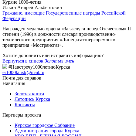
Куряне 1000-летия
Ильин Андрей Альбертович
Граждане, имеющие Государственные награды Российской
Федерации
Награжден медалью ордена «За заслуги перед Отечеством» II
степени (1996) в должности слесаря производственно-
технического предприятия «Липецкгазэнергоремонт»
предприятия «Мострансгаз».
Хотите дополнить или исправить информацию?
Вернуться в список
Золотых имен
#Навстречу1000летиюКурска
er1000kursk@mail.ru
Почта для справок
Навигация
Золотая книга
Летопись Курска
Контакты
Партнеры проекта
Курское городское Собрание
Администрация города Курска