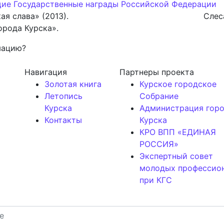
ие Государственные награды Российской Федерации
одительская слава» (2013). Слесарь мун
орода Курска».
мацию?
Навигация
Партнеры проекта
Золотая книга
Курское городское
Летопись
Собрание
Курска
Администрация гор
Контакты
Курска
КРО ВПП «ЕДИНАЯ
РОССИЯ»
Экспертный совет
молодых профессио
при КГС