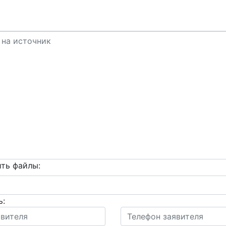
ть файлы:
ь: