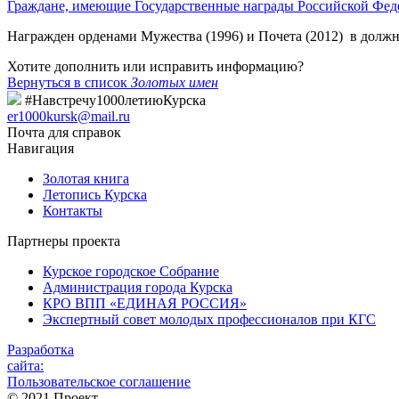
Граждане, имеющие Государственные награды Российской Фед
Награжден орденами Мужества (1996) и Почета (2012) в долж
Хотите дополнить или исправить информацию?
Вернуться в список
Золотых имен
#Навстречу1000летиюКурска
er1000kursk@mail.ru
Почта для справок
Навигация
Золотая книга
Летопись Курска
Контакты
Партнеры проекта
Курское городское Собрание
Администрация города Курска
КРО ВПП «ЕДИНАЯ РОССИЯ»
Экспертный совет молодых профессионалов при КГС
Разработка
сайта:
Пользовательское соглашение
© 2021 Проект