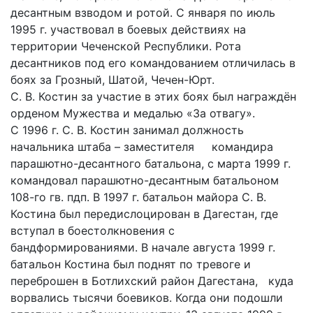
десантным взводом и ротой. С января по июль
1995 г. участвовал в боевых действиях на
территории Чеченской Республики. Рота
десантников под его командованием отличилась в
боях за Грозный, Шатой, Чечен-Юрт.
С. В. Костин за участие в этих боях был награждён
орденом Мужества и медалью «За отвагу».
С 1996 г. С. В. Костин занимал должность
начальника штаба – заместителя командира
парашютно-десантного батальона, с марта 1999 г.
командовал парашютно-десантным батальоном
108-го гв. пдп. В 1997 г. батальон майора С. В.
Костина был передислоцирован в Дагестан, где
вступал в боестолкновения с
бандформированиями. В начале августа 1999 г.
батальон Костина был поднят по тревоге и
переброшен в Ботлихский район Дагестана, куда
ворвались тысячи боевиков. Когда они подошли