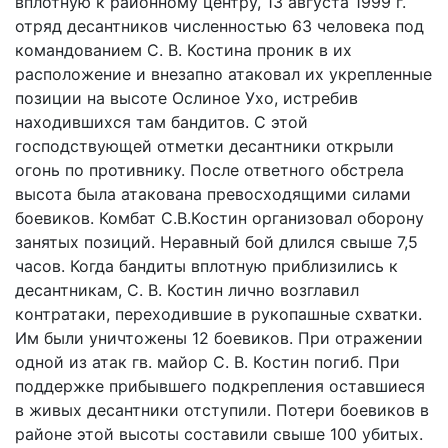
вплотную к районному центру, 13 августа 1999 г.
отряд десантников численностью 63 человека под
командованием С. В. Костина проник в их
расположение и внезапно атаковал их укрепленные
позиции на высоте Ослиное Ухо, истребив
находившихся там бандитов. С этой
господствующей отметки десантники открыли
огонь по противнику. После ответного обстрела
высота была атакована превосходящими силами
боевиков. Комбат С.В.Костин организовал оборону
занятых позиций. Неравный бой длился свыше 7,5
часов. Когда бандиты вплотную приблизились к
десантникам, С. В. Костин лично возглавил
контратаки, переходившие в рукопашные схватки.
Им были уничтожены 12 боевиков. При отражении
одной из атак гв. майор С. В. Костин погиб. При
поддержке прибывшего подкрепления оставшиеся
в живых десантники отступили. Потери боевиков в
районе этой высоты составили свыше 100 убитых.