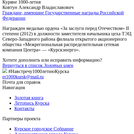
Куряне 1000-летия
Ковтун Александр Владиславович
Граждане, имеющие Государственные награды Российской
Федерации
Награжден медалью ордена «За заслуги перед Отечеством» II
степени (2012) в должности заместителя начальника цеха ТЭЦ
Северо-Западного района филиала открытого акционерного
общества «Межрегиональная распределительная сетевая
компания Центра» — «Курскэнерго».
Хотите дополнить или исправить информацию?
Вернуться в список
Золотых имен
#Навстречу1000летиюКурска
er1000kursk@mail.ru
Почта для справок
Навигация
Золотая книга
Летопись Курска
Контакты
Партнеры проекта
Курское городское Собрание