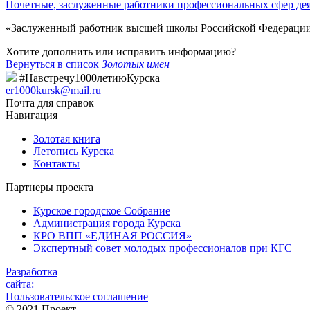
Почетные, заслуженные работники профессиональных сфер де
«Заслуженный работник высшей школы Российской Федерации» 
Хотите дополнить или исправить информацию?
Вернуться в список
Золотых имен
#Навстречу1000летиюКурска
er1000kursk@mail.ru
Почта для справок
Навигация
Золотая книга
Летопись Курска
Контакты
Партнеры проекта
Курское городское Собрание
Администрация города Курска
КРО ВПП «ЕДИНАЯ РОССИЯ»
Экспертный совет молодых профессионалов при КГС
Разработка
сайта:
Пользовательское соглашение
© 2021 Проект