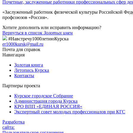
Почетные, заслуженные работники профессиональных сфер де
«Заслуженный работник физической культуры Российской Федер
профсоюзов «Россия».
Хотите дополнить или исправить информацию?
Вернуться в список
Золотых имен
#Навстречу1000летиюКурска
er1000kursk@mail.ru
Почта для справок
Навигация
Золотая книга
Летопись Курска
Контакты
Партнеры проекта
Курское городское Собрание
Администрация города Курска
КРО ВПП «ЕДИНАЯ РОССИЯ»
Экспертный совет молодых профессионалов при КГС
Разработка
сайта:
Пользовательское соглашение