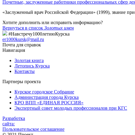
Почетные, заслуженные работники профессиональных сфер де
«Заслуженный врач Российской Федерации» (1999), звание при
Хотите дополнить или исправить информацию?
Вернуться в список
Золотых имен
#Навстречу1000летиюКурска
er1000kursk@mail.ru
Почта для справок
Навигация
Золотая книга
Летопись Курска
Контакты
Партнеры проекта
Курское городское Собрание
Администрация города Курска
КРО ВПП «ЕДИНАЯ РОССИЯ»
Экспертный совет молодых профессионалов при КГС
Разработка
сайта:
Пользовательское соглашение
© 2021 Проект