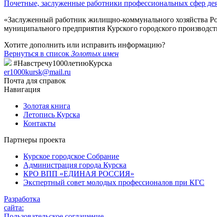
Почетные, заслуженные работники профессиональных сфер де
«Заслуженный работник жилищно-коммунального хозяйства Ро
муниципального предприятия Курского городского производст
Хотите дополнить или исправить информацию?
Вернуться в список
Золотых имен
#Навстречу1000летиюКурска
er1000kursk@mail.ru
Почта для справок
Навигация
Золотая книга
Летопись Курска
Контакты
Партнеры проекта
Курское городское Собрание
Администрация города Курска
КРО ВПП «ЕДИНАЯ РОССИЯ»
Экспертный совет молодых профессионалов при КГС
Разработка
сайта:
Пользовательское соглашение