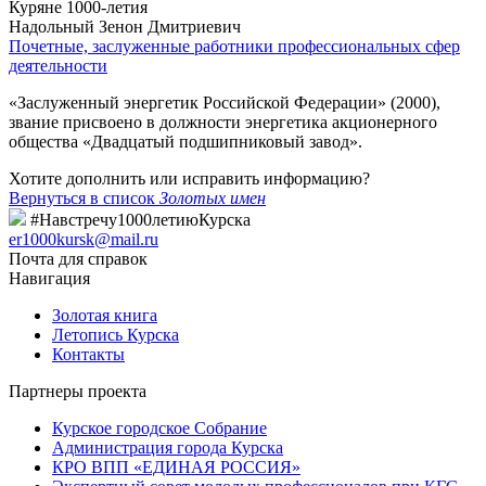
Куряне 1000-летия
Надольный Зенон Дмитриевич
Почетные, заслуженные работники профессиональных сфер
деятельности
«Заслуженный энергетик Российской Федерации» (2000),
звание присвоено в должности энергетика акционерного
общества «Двадцатый подшипниковый завод».
Хотите дополнить или исправить информацию?
Вернуться в список
Золотых имен
#Навстречу1000летиюКурска
er1000kursk@mail.ru
Почта для справок
Навигация
Золотая книга
Летопись Курска
Контакты
Партнеры проекта
Курское городское Собрание
Администрация города Курска
КРО ВПП «ЕДИНАЯ РОССИЯ»