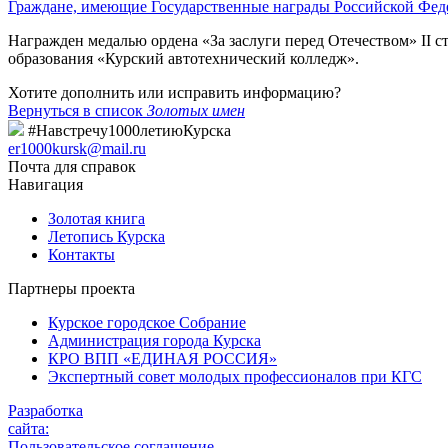
Граждане, имеющие Государственные награды Российской Фед
Награжден медалью ордена «За заслуги перед Отечеством» II с
образования «Курский автотехнический колледж».
Хотите дополнить или исправить информацию?
Вернуться в список
Золотых имен
#Навстречу1000летиюКурска
er1000kursk@mail.ru
Почта для справок
Навигация
Золотая книга
Летопись Курска
Контакты
Партнеры проекта
Курское городское Собрание
Администрация города Курска
КРО ВПП «ЕДИНАЯ РОССИЯ»
Экспертный совет молодых профессионалов при КГС
Разработка
сайта:
Пользовательское соглашение