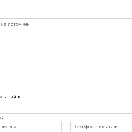
ть файлы:
ь: