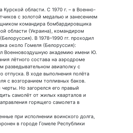
 Курской области. С 1970 г. – в Военно-
етчиков с золотой медалью и занесением
мощником командира бомбардировщика
кой области (Украина), командиром
Белоруссия). В 1978–1990 гг. проходил
ка около Гомеля (Белоруссия):
чил Военновоздушную академию имени Ю.
вания лётного состава на аэродроме
-м разведывательном авиаполку с
о отпуска. В ходе выполнения полёта
ля с возгоранием топливных баков.
черты. Но загорелся его правый
дить самолёт от жилых кварталов и
направления горящего самолета в
енные при исполнении воинского долга,
оронен в городе Гомеле Республики