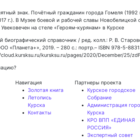
ятный знак. Почётный гражданин города Гомеля (1992 г.
017 г.). В Музее боевой и рабочей славы Новобелицкой
. Увековечен на стеле «Героям-курянам» в Курске
 биографический справочник / ред. колл.: Р. В. Старов
ОО «Планета+», 2019. – 280 с.: портр.– ISBN 978-5-883
/cloud.kursksu.ru/kursksu.ru/pages/2020/December/25/zd
мацию?
Навигация
Партнеры проекта
Золотая книга
Курское городское
Летопись
Собрание
Курска
Администрация гор
Контакты
Курска
КРО ВПП «ЕДИНАЯ
РОССИЯ»
Экспертный совет