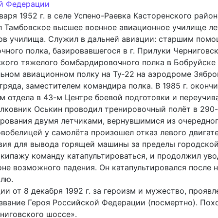
й Федерации
ря 1952 г. в селе Успено-Раевка Касторенского района
ил Тамбовское высшее военное авиационное училище л
ов училища. Служил в дальней авиации: старшим по
чного полка, базировавшегося в г. Прилуки Черниговс
кого тяжелого бомбардировочного полка в Бобруйске (
ьном авиационном полку на Ту‑22 на аэродроме Зябров
ряда, заместителем командира полка. В 1985 г. окон
ком отдела в 43-м Центре боевой подготовки и переучи
дполковник Оськин проводил тренировочный полёт в 290
рования двумя летчиками, вернувшимися из очередног
вобелицей у самолёта произошел отказ левого двигате
ия для вывода горящей машины за пределы городской 
экипажу команду катапультироваться, и продолжил уво
не возможного падения. Он катапультировался после 
млю.
и от 8 декабря 1992 г. за героизм и мужество, проявл
 звание Героя Российской Федерации (посмертно). Пох
ниговского шоссе».