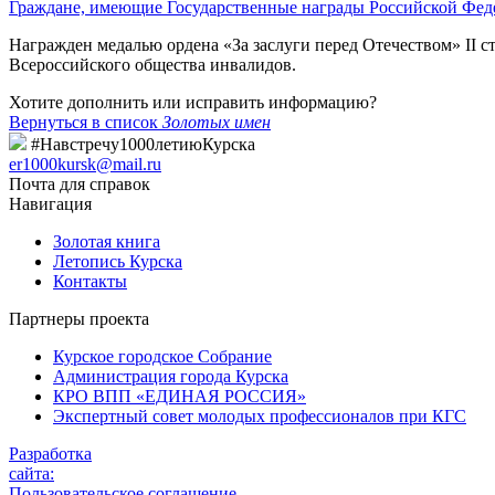
Граждане, имеющие Государственные награды Российской Фед
Награжден медалью ордена «За заслуги перед Отечеством» II 
Всероссийского общества инвалидов.
Хотите дополнить или исправить информацию?
Вернуться в список
Золотых имен
#Навстречу1000летиюКурска
er1000kursk@mail.ru
Почта для справок
Навигация
Золотая книга
Летопись Курска
Контакты
Партнеры проекта
Курское городское Собрание
Администрация города Курска
КРО ВПП «ЕДИНАЯ РОССИЯ»
Экспертный совет молодых профессионалов при КГС
Разработка
сайта:
Пользовательское соглашение