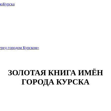
июКурска
еред городом Курском»
ЗОЛОТАЯ КНИГА ИМЁН
ГОРОДА КУРСКА