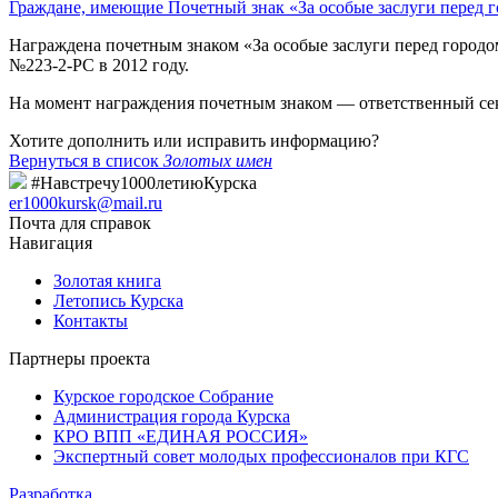
Граждане, имеющие Почетный знак «За особые заслуги перед 
Награждена почетным знаком «За особые заслуги перед городо
№223-2-РС в 2012 году.
На момент награждения почетным знаком — ответственный секр
Хотите дополнить или исправить информацию?
Вернуться в список
Золотых имен
#Навстречу1000летиюКурска
er1000kursk@mail.ru
Почта для справок
Навигация
Золотая книга
Летопись Курска
Контакты
Партнеры проекта
Курское городское Собрание
Администрация города Курска
КРО ВПП «ЕДИНАЯ РОССИЯ»
Экспертный совет молодых профессионалов при КГС
Разработка