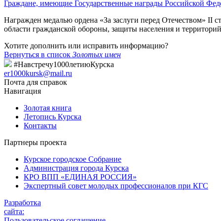
Граждане, имеющие Государственные награды Российской Фед
Награжден медалью ордена «За заслуги перед Отечеством» II 
области гражданской обороны, защиты населения и территорий
Хотите дополнить или исправить информацию?
Вернуться в список
Золотых имен
#Навстречу1000летиюКурска
er1000kursk@mail.ru
Почта для справок
Навигация
Золотая книга
Летопись Курска
Контакты
Партнеры проекта
Курское городское Собрание
Администрация города Курска
КРО ВПП «ЕДИНАЯ РОССИЯ»
Экспертный совет молодых профессионалов при КГС
Разработка
сайта:
Пользовательское соглашение