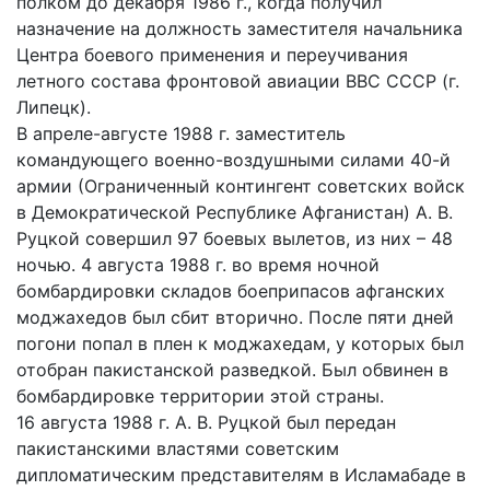
полком до декабря 1986 г., когда получил
назначение на должность заместителя начальника
Центра боевого применения и переучивания
летного состава фронтовой авиации ВВС СССР (г.
Липецк).
В апреле-августе 1988 г. заместитель
командующего военно-воздушными силами 40-й
армии (Ограниченный контингент советских войск
в Демократической Республике Афганистан) А. В.
Руцкой совершил 97 боевых вылетов, из них – 48
ночью. 4 августа 1988 г. во время ночной
бомбардировки складов боеприпасов афганских
моджахедов был сбит вторично. После пяти дней
погони попал в плен к моджахедам, у которых был
отобран пакистанской разведкой. Был обвинен в
бомбардировке территории этой страны.
16 августа 1988 г. А. В. Руцкой был передан
пакистанскими властями советским
дипломатическим представителям в Исламабаде в