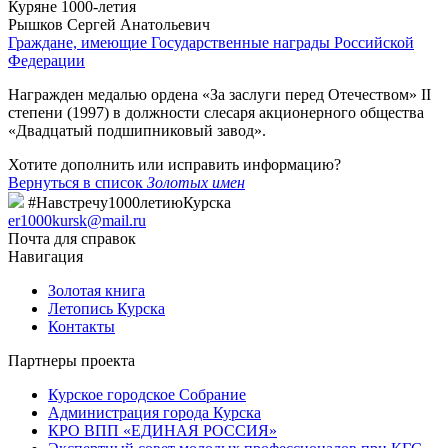
Куряне 1000-летия
Рышков Сергей Анатольевич
Граждане, имеющие Государственные награды Российской
Федерации
Награжден медалью ордена «За заслуги перед Отечеством» II
степени (1997) в должности слесаря акционерного общества
«Двадцатый подшипниковый завод».
Хотите дополнить или исправить информацию?
Вернуться в список
Золотых имен
#Навстречу1000летиюКурска
er1000kursk@mail.ru
Почта для справок
Навигация
Золотая книга
Летопись Курска
Контакты
Партнеры проекта
Курское городское Собрание
Администрация города Курска
КРО ВПП «ЕДИНАЯ РОССИЯ»