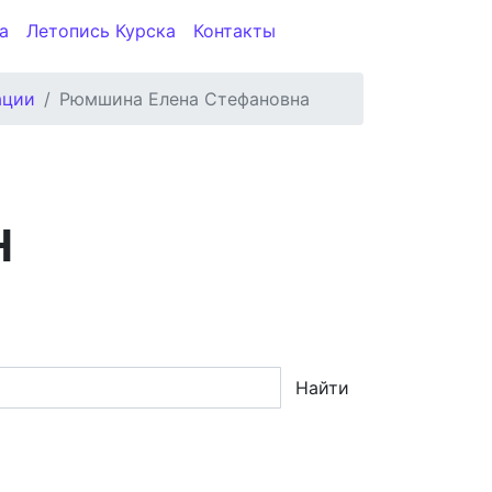
а
Летопись Курска
Контакты
ации
Рюмшина Елена Стефановна
Н
Найти