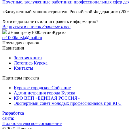
Почетные, заслуженные работники профессиональных сфер де
«Заслуженный машиностроитель Российской Федерации» (2003)
Хотите дополнить или исправить информацию?
Вернуться в список
Золотых имен
#Навстречу1000летиюКурска
er1000kursk@mail.ru
Почта для справок
Навигация
Золотая книга
Летопись Курска
Контакты
Партнеры проекта
Курское городское Собрание
Администрация города Курска
КРО ВПП «ЕДИНАЯ РОССИЯ»
Экспертный совет молодых профессионалов при КГС
Разработка
сайта:
Пользовательское соглашение
© 2021 Проект