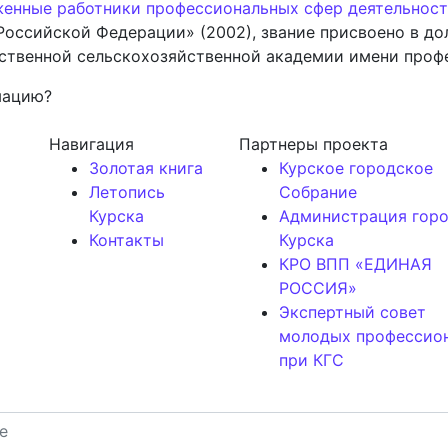
женные работники профессиональных сфер деятельнос
оссийской Федерации» (2002), звание присвоено в до
ственной сельскохозяйственной академии имени профе
мацию?
Навигация
Партнеры проекта
Золотая книга
Курское городское
Летопись
Собрание
Курска
Администрация гор
Контакты
Курска
КРО ВПП «ЕДИНАЯ
РОССИЯ»
Экспертный совет
молодых профессио
при КГС