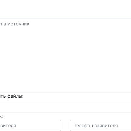
ть файлы:
ь: