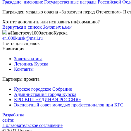
Граждане, имеющие Государственные награды Российской Фед
Награжден медалью ордена «За заслуги перед Отечеством» II с
Хотите дополнить или исправить информацию?
Вернуться в список
Золотых имен
#Навстречу1000летиюКурска
er1000kursk@mail.ru
Почта для справок
Навигация
Золотая книга
Летопись Курска
Контакты
Партнеры проекта
Курское городское Собрание
Администрация города Курска
КРО ВПП «ЕДИНАЯ РОССИЯ»
Экспертный совет молодых профессионалов при КГС
Разработка
сайта:
Пользовательское соглашение
© 2021 Проект