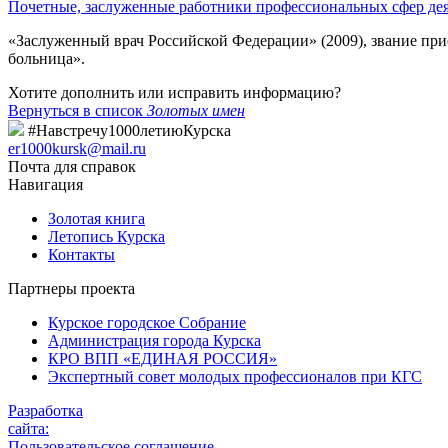
Почетные, заслуженные работники профессиональных сфер де
«Заслуженный врач Российской Федерации» (2009), звание при
больница».
Хотите дополнить или исправить информацию?
Вернуться в список
Золотых имен
#Навстречу1000летиюКурска
er1000kursk@mail.ru
Почта для справок
Навигация
Золотая книга
Летопись Курска
Контакты
Партнеры проекта
Курское городское Собрание
Администрация города Курска
КРО ВПП «ЕДИНАЯ РОССИЯ»
Экспертный совет молодых профессионалов при КГС
Разработка
сайта:
Пользовательское соглашение