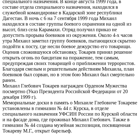
специального назначения. В конце августа 1999 года, в
составе отдела специального назначения, находился в
служебной командировке в Кадарской зоне республики
Дагестан. В ночь с 6 на 7 сентября 1999 года Михаил
находился в составе группы боевого охранения на одной из
высот, близ села Карамахи. Отряд получил приказ не
допустить прорыва боевиков из окружения. Около 4-х часов
утра Михаил заметил группу боевиков, пытающихся скрытно
подойти к посту, где несли боевое дежурство его товарищи.
Оценив сложившуюся обстановку, Токарев принял решение
открыть огонь по бандитам на поражение, тем самым,
предупреждая своих товарищей о приближении террористов.
Благодаря смелым и решительным действиям Михаила, план
боевиков был сорван, но в этом бою Михаил был смертельно
ранен.
Михаил Глебович Токарев награжден Орденом Мужества
посмертно (Указ Президента Российской Федерации от 20
декабря 1999 г).
Мемориальные доски в память о Михаиле Глебовиче Токареве
установлены в гимназии № 44 г. Курска, в отделе
специального назначения УФСИН России по Курской области
и на фасаде дома, где проживал Михаил Глебович. Также в
гимназии № 44 создана музейная экспозиция, посвященная
Токареву М.Г., открыт барельеф.