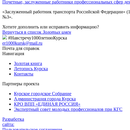
Почетные, заслуженные работники профессиональных сфер де
«Заслуженный работник транспорта Российской Федерации» (19
№3».
Хотите дополнить или исправить информацию?
Вернуться в список
Золотых имен
#Навстречу1000летиюКурска
er1000kursk@mail.ru
Почта для справок
Навигация
Золотая книга
Летопись Курска
Контакты
Партнеры проекта
Курское городское Собрание
Администрация города Курска
КРО ВПП «ЕДИНАЯ РОССИЯ»
Экспертный совет молодых профессионалов при КГС
Разработка
сайта:
Пользовательское соглашение