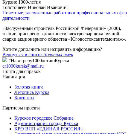
Куряне 1000-летия
Толстошеев Николай Иванович
Почетные, заслуженные работники профессиональных сфер
деятельности
«Заслуженный строитель Российской Федерации» (2000),
звание присвоено в должности электросварщика ручной
сварки акционерного общества «Юговостоксантехмонтаж».
Хотите дополнить или исправить информацию?
Вернуться в список
Золотых имен
#Навстречу1000летиюКурска
er1000kursk@mail.ru
Почта для справок
Навигация
Золотая книга
Летопись Курска
Контакты
Партнеры проекта
Курское городское Собрание
Администрация города Курска
КРО ВПП «ЕДИНАЯ РОССИЯ»