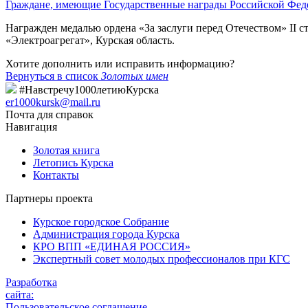
Граждане, имеющие Государственные награды Российской Фед
Награжден медалью ордена «За заслуги перед Отечеством» II с
«Электроагрегат», Курская область.
Хотите дополнить или исправить информацию?
Вернуться в список
Золотых имен
#Навстречу1000летиюКурска
er1000kursk@mail.ru
Почта для справок
Навигация
Золотая книга
Летопись Курска
Контакты
Партнеры проекта
Курское городское Собрание
Администрация города Курска
КРО ВПП «ЕДИНАЯ РОССИЯ»
Экспертный совет молодых профессионалов при КГС
Разработка
сайта:
Пользовательское соглашение