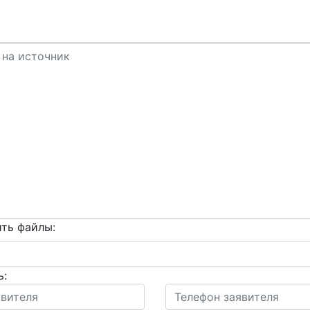
ть файлы:
ь: