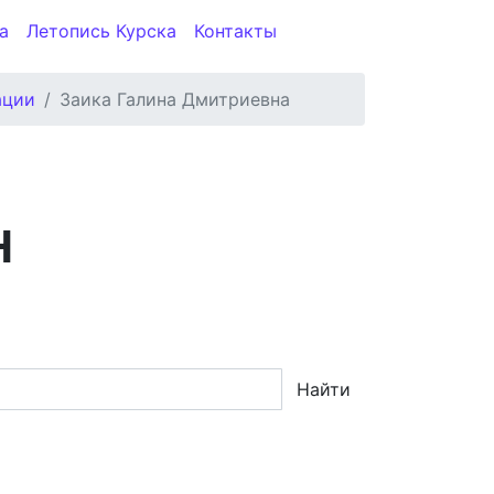
а
Летопись Курска
Контакты
ации
Заика Галина Дмитриевна
Н
Найти