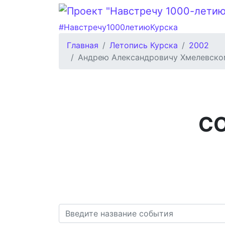
#Навстречу1000летиюКурска
Главная
Летопись Курска
2002
Андрею Александровичу Хмелевском
С