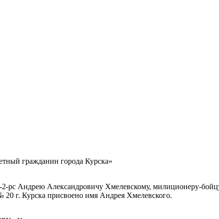
етный гражданин города Курска»
199-2-рс Андрею Александровичу Хмелевскому, милиционеру-бо
№ 20 г. Курска присвоено имя Андрея Хмелевского.