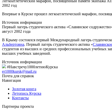
Легкоатлетический марафон, посвященный памяти экипажа А
2002 год
Впервые в Курске прошел легкоатлетический марафон, посвя
Источник информации
Первый лагерь студенческого актива «Славянское содружество
август 2002 года
В Крыму состоялся первый Международный лагерь студенческо
Альбертовна
. Первый лагерь студенческого актива «
Славянско
студентов из высших и средних профессиональных учебных за
высших учебных заведений.
Источник информации
#Навстречу1000летиюКурска
er1000kursk@mail.ru
Почта для справок
Навигация
Золотая книга
Летопись Курска
Контакты
Партнеры проекта