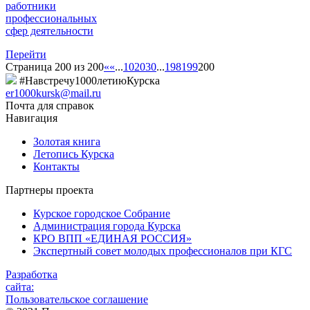
работники
профессиональных
сфер деятельности
Перейти
Страница 200 из 200
«
«
...
10
20
30
...
198
199
200
#Навстречу1000летиюКурска
er1000kursk@mail.ru
Почта для справок
Навигация
Золотая книга
Летопись Курска
Контакты
Партнеры проекта
Курское городское Собрание
Администрация города Курска
КРО ВПП «ЕДИНАЯ РОССИЯ»
Экспертный совет молодых профессионалов при КГС
Разработка
сайта:
Пользовательское соглашение