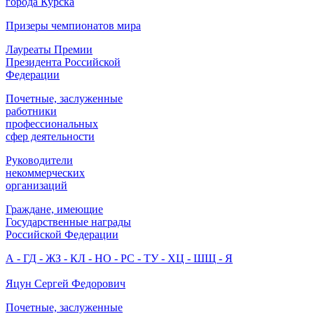
города Курска
Призеры чемпионатов мира
Лауреаты Премии
Президента Российской
Федерации
Почетные, заслуженные
работники
профессиональных
сфер деятельности
Руководители
некоммерческих
организаций
Граждане, имеющие
Государственные награды
Российской Федерации
А - Г
Д - Ж
З - К
Л - Н
О - Р
С - Т
У - Х
Ц - Ш
Щ - Я
Яцун Сергей Федорович
Почетные, заслуженные