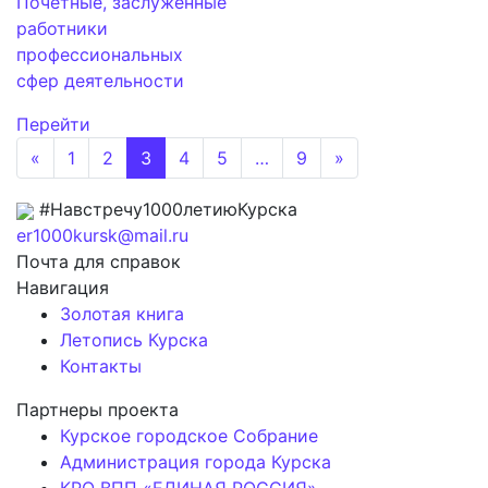
Почетные, заслуженные
работники
профессиональных
сфер деятельности
Перейти
«
1
2
3
4
5
…
9
»
#Навстречу1000летиюКурска
er1000kursk@mail.ru
Почта для справок
Навигация
Золотая книга
Летопись Курска
Контакты
Партнеры проекта
Курское городское Собрание
Администрация города Курска