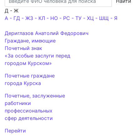
Найти
Д - Ж
А - Г
Д - Ж
З - К
Л - Н
О - Р
С - Т
У - Х
Ц - Ш
Щ - Я
Дериглазов Анатолий Федорович
Граждане, имеющие
Почетный знак
«За особые заслуги перед
городом Курском»
Почетные граждане
города Курска
Почетные, заслуженные
работники
профессиональных
сфер деятельности
Перейти