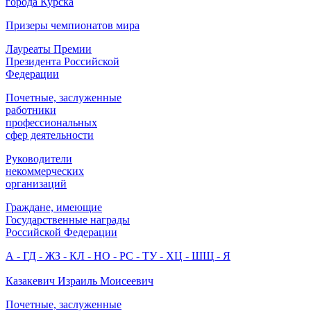
города Курска
Призеры чемпионатов мира
Лауреаты Премии
Президента Российской
Федерации
Почетные, заслуженные
работники
профессиональных
сфер деятельности
Руководители
некоммерческих
организаций
Граждане, имеющие
Государственные награды
Российской Федерации
А - Г
Д - Ж
З - К
Л - Н
О - Р
С - Т
У - Х
Ц - Ш
Щ - Я
Казакевич Израиль Моисеевич
Почетные, заслуженные