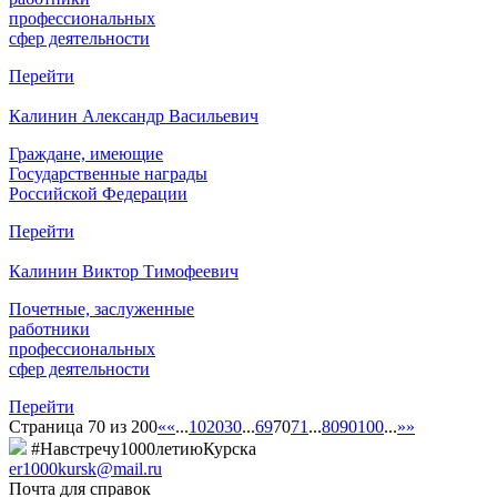
профессиональных
сфер деятельности
Перейти
Калинин Александр Васильевич
Граждане, имеющие
Государственные награды
Российской Федерации
Перейти
Калинин Виктор Тимофеевич
Почетные, заслуженные
работники
профессиональных
сфер деятельности
Перейти
Страница 70 из 200
«
«
...
10
20
30
...
69
70
71
...
80
90
100
...
»
»
#Навстречу1000летиюКурска
er1000kursk@mail.ru
Почта для справок