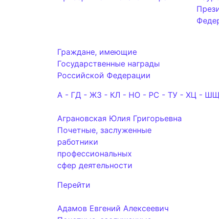
През
Феде
Граждане, имеющие
Государственные награды
Российской Федерации
А - Г
Д - Ж
З - К
Л - Н
О - Р
С - Т
У - Х
Ц - Ш
Щ
Аграновская Юлия Григорьевна
Почетные, заслуженные
работники
профессиональных
сфер деятельности
Перейти
Адамов Евгений Алексеевич