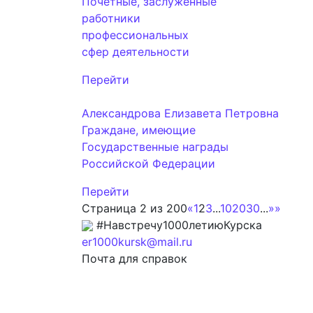
Почетные, заслуженные
работники
профессиональных
сфер деятельности
Перейти
Александрова Елизавета Петровна
Граждане, имеющие
Государственные награды
Российской Федерации
Перейти
Страница 2 из 200
«
1
2
3
...
10
20
30
...
»
»
#Навстречу1000летиюКурска
er1000kursk@mail.ru
Почта для справок