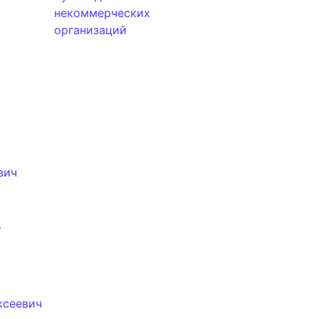
некоммерческих
организаций
вич
д
ксеевич