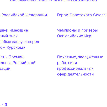
и Российской Федерации
Герои Советского Союза
дане, имеющие
Чемпионы и призеры
тный знак
Олимпийских Игр
собые заслуги перед
дом Курском»
еаты Премии
Почетные, заслуженные
идента Российской
работники
рации
профессиональных
сфер деятельности
 - Я