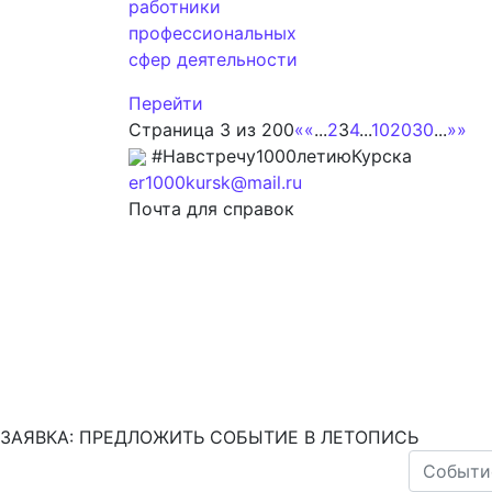
работники
профессиональных
сфер деятельности
Перейти
Страница 3 из 200
«
«
...
2
3
4
...
10
20
30
...
»
»
#Навстречу1000летиюКурска
er1000kursk@mail.ru
Почта для справок
ЗАЯВКА: ПРЕДЛОЖИТЬ СОБЫТИЕ В ЛЕТОПИСЬ