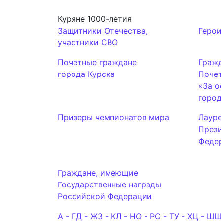
Куряне 1000-летия
Защитники Отечества,
Геро
участники СВО
Почетные граждане
Граж
города Курска
Поче
«За о
горо
Призеры чемпионатов мира
Лаур
През
Феде
Граждане, имеющие
Государственные награды
Российской Федерации
А - Г
Д - Ж
З - К
Л - Н
О - Р
С - Т
У - Х
Ц - Ш
Щ