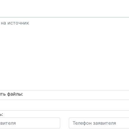
ть файлы:
ь: