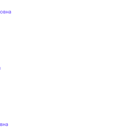
ловна
ч
ы
вна