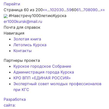
Перейти
Страница 60 из 200
«
«
...
10
20
30
...
59
60
61
...
70
80
90
...
»
»
#Навстречу1000летиюКурска
er1000kursk@mail.ru
Почта для справок
Навигация
Золотая книга
Летопись Курска
Контакты
Партнеры проекта
Курское городское Собрание
Администрация города Курска
КРО ВПП «ЕДИНАЯ РОССИЯ»
Экспертный совет молодых профессионалов
при КГС
Разработка
сайта: