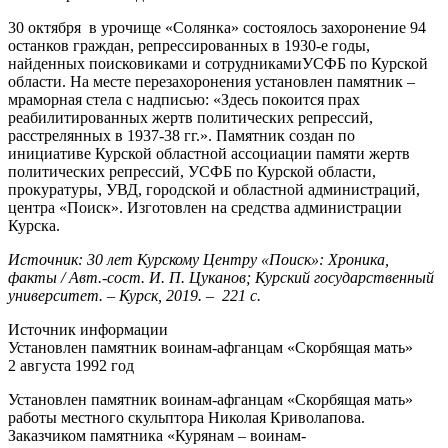
30 октября в урочище «Солянка» состоялось захоронение 94
останков граждан, репрессированных в 1930-е годы,
найденных поисковиками и сотрудниками
УСФБ
по Курской
области. На месте перезахоронения установлен памятник –
мраморная стела с надписью: «Здесь покоится прах
реабилитированных жертв политических репрессий,
расстрелянных в 1937-38 гг.». Памятник создан по
инициативе Курской областной ассоциации памяти жертв
политических репрессий,
УСФБ
по Курской области,
прокуратуры,
УВД
, городской и областной администраций,
центра «Поиск». Изготовлен на средства администрации
Курска.
Источник: 30 лет Курскому Центру «Поиск»: Хроника,
факты / Авт.-сост. И. П. Цуканов; Курский государственный
университет. – Курск, 2019. – 221 с.
Источник информации
Установлен памятник воинам-афганцам «Скорбящая мать»
2 августа 1992 год
Установлен памятник воинам-афганцам «Скорбящая мать»
работы местного скульптора Николая Криволапова.
Заказчиком памятника «Курянам – воинам-